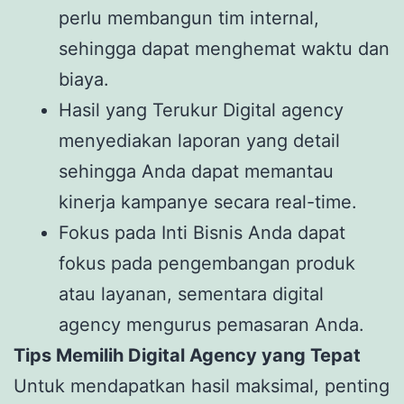
perlu membangun tim internal,
sehingga dapat menghemat waktu dan
biaya.
Hasil yang Terukur Digital agency
menyediakan laporan yang detail
sehingga Anda dapat memantau
kinerja kampanye secara real-time.
Fokus pada Inti Bisnis Anda dapat
fokus pada pengembangan produk
atau layanan, sementara digital
agency mengurus pemasaran Anda.
Tips Memilih Digital Agency yang Tepat
Untuk mendapatkan hasil maksimal, penting