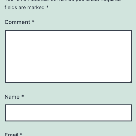
fields are marked
*
Comment
*
Name
*
Email
*