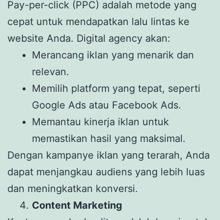
Pay-per-click (PPC) adalah metode yang
cepat untuk mendapatkan lalu lintas ke
website Anda. Digital agency akan:
Merancang iklan yang menarik dan
relevan.
Memilih platform yang tepat, seperti
Google Ads atau Facebook Ads.
Memantau kinerja iklan untuk
memastikan hasil yang maksimal.
Dengan kampanye iklan yang terarah, Anda
dapat menjangkau audiens yang lebih luas
dan meningkatkan konversi.
Content Marketing