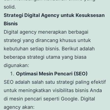
solid.
Strategi Digital Agency untuk Kesuksesan
Bisnis
Digital agency menerapkan berbagai
strategi yang dirancang khusus untuk
kebutuhan setiap bisnis. Berikut adalah
beberapa strategi utama yang biasa
digunakan:
Optimasi Mesin Pencari (SEO)
SEO adalah salah satu strategi paling efektif
untuk meningkatkan visibilitas bisnis Anda
di mesin pencari seperti Google. Digital
agency akan: