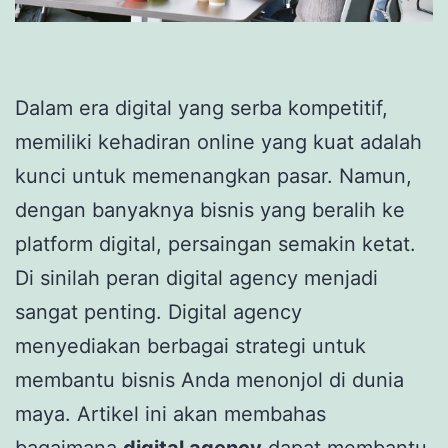
Dalam era digital yang serba kompetitif,
memiliki kehadiran online yang kuat adalah
kunci untuk memenangkan pasar. Namun,
dengan banyaknya bisnis yang beralih ke
platform digital, persaingan semakin ketat.
Di sinilah peran digital agency menjadi
sangat penting. Digital agency
menyediakan berbagai strategi untuk
membantu bisnis Anda menonjol di dunia
maya. Artikel ini akan membahas