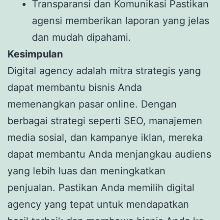
Transparansi dan Komunikasi Pastikan
agensi memberikan laporan yang jelas
dan mudah dipahami.
Kesimpulan
Digital agency adalah mitra strategis yang
dapat membantu bisnis Anda
memenangkan pasar online. Dengan
berbagai strategi seperti SEO, manajemen
media sosial, dan kampanye iklan, mereka
dapat membantu Anda menjangkau audiens
yang lebih luas dan meningkatkan
penjualan. Pastikan Anda memilih digital
agency yang tepat untuk mendapatkan