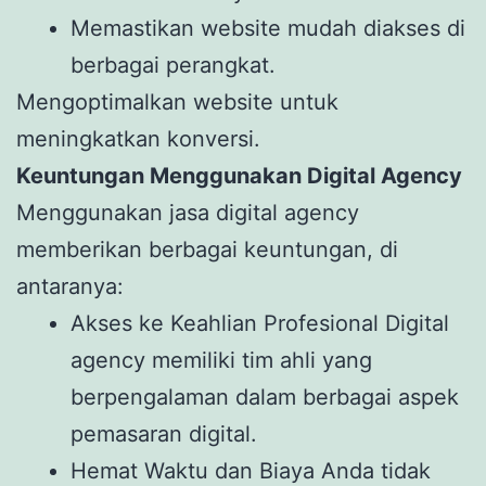
Memastikan website mudah diakses di
berbagai perangkat.
Mengoptimalkan website untuk
meningkatkan konversi.
Keuntungan Menggunakan Digital Agency
Menggunakan jasa digital agency
memberikan berbagai keuntungan, di
antaranya:
Akses ke Keahlian Profesional Digital
agency memiliki tim ahli yang
berpengalaman dalam berbagai aspek
pemasaran digital.
Hemat Waktu dan Biaya Anda tidak