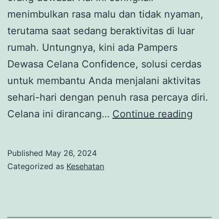
menimbulkan rasa malu dan tidak nyaman,
terutama saat sedang beraktivitas di luar
rumah. Untungnya, kini ada Pampers
Dewasa Celana Confidence, solusi cerdas
untuk membantu Anda menjalani aktivitas
sehari-hari dengan penuh rasa percaya diri.
Pamp
Celana ini dirancang…
Continue reading
Dewa
Celan
Published
May 26, 2024
Confi
Categorized as
Kesehatan
Tema
Setia
dala