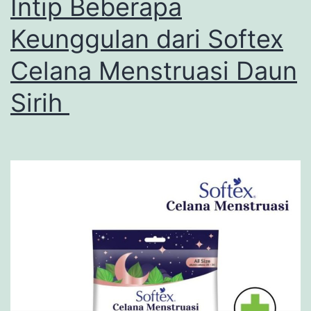
Intip Beberapa
Parah!
Keunggulan dari Softex
Celana Menstruasi Daun
Sirih