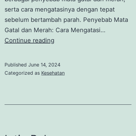
serta cara mengatasinya dengan tepat
sebelum bertambah parah. Penyebab Mata
Gatal dan Merah: Cara Mengatasi…
Penyebab
Continue reading
Mata
Gatal
Published
June 14, 2024
dan
Categorized as
Kesehatan
Merah
Atasi
dengan
Tepat
Sebelum
Bertambah