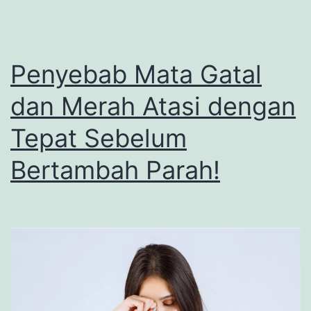
Cocok
di
THE
Penyebab Mata Gatal
PALACE
dan Merah Atasi dengan
Jeweler
Tepat Sebelum
Bertambah Parah!