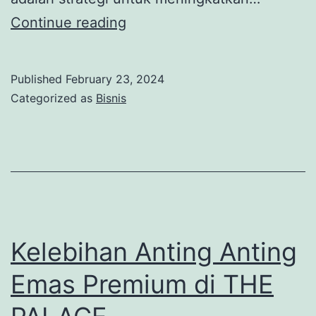
Wajib
Continue reading
tahu
!
Published
February 23, 2024
Ini
Categorized as
Bisnis
dia
8
strategi
Pemasaran
Digital
Agency
Kelebihan Anting Anting
Jakarta
Emas Premium di THE