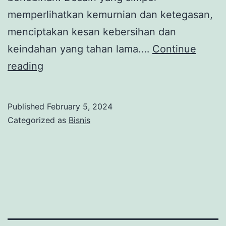
memperlihatkan kemurnian dan ketegasan,
menciptakan kesan kebersihan dan
keindahan yang tahan lama.…
Continue
Sederet
reading
Keunggulan
Cincin
Published
February 5, 2024
Tunangan
Categorized as
Bisnis
Simple