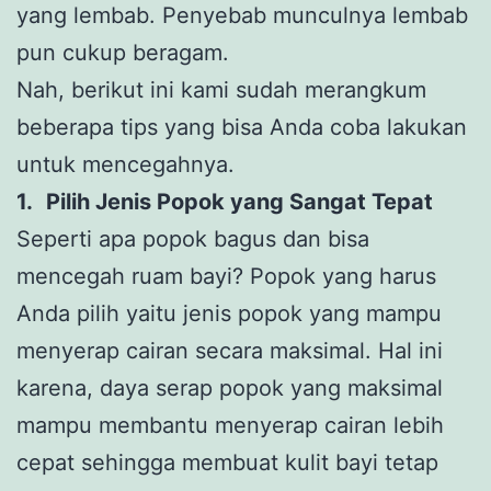
yang lembab. Penyebab munculnya lembab
pun cukup beragam.
Nah, berikut ini kami sudah merangkum
beberapa tips yang bisa Anda coba lakukan
untuk mencegahnya.
1.
Pilih Jenis Popok yang Sangat Tepat
Seperti apa popok bagus dan bisa
mencegah ruam bayi? Popok yang harus
Anda pilih yaitu jenis popok yang mampu
menyerap cairan secara maksimal. Hal ini
karena, daya serap popok yang maksimal
mampu membantu menyerap cairan lebih
cepat sehingga membuat kulit bayi tetap