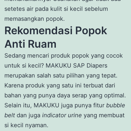
setetes air pada kulit si kecil sebelum
memasangkan popok.
Rekomendasi Popok
Anti Ruam
Sedang mencari produk popok yang cocok
untuk si kecil? MAKUKU SAP Diapers
merupakan salah satu pilihan yang tepat.
Karena produk yang satu ini terbuat dari
bahan yang punya daya serap yang optimal.
Selain itu, MAKUKU juga punya fitur
bubble
belt
dan juga
indicator urine
yang membuat
si kecil nyaman.