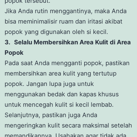
popok tersebut.
Jika Anda rutin menggantinya, maka Anda
bisa meminimalisir ruam dan iritasi akibat
popok yang digunakan oleh si kecil.
3.
Selalu Membersihkan Area Kulit di Area
Popok
Pada saat Anda mengganti popok, pastikan
membersihkan area kulit yang tertutup
popok. Jangan lupa juga untuk
menggunakan bedak dan kapas khusus
untuk mencegah kulit si kecil lembab.
Selanjutnya, pastikan juga Anda
mengeringkan kulit secara maksimal setelah
memandikannya. Usahakan agar tidak ada